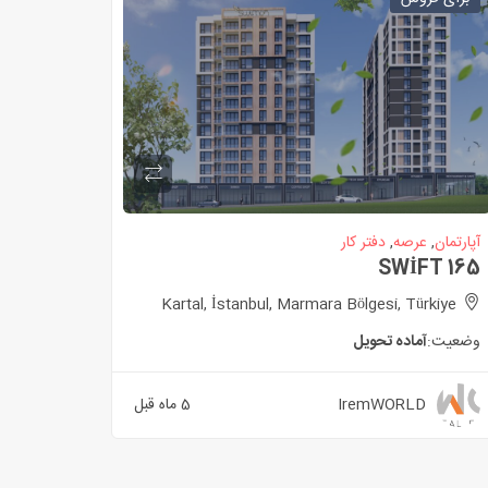
آپارتمان
,
عرصه
,
دفتر کار
SWİFT 165
Kartal, İstanbul, Marmara Bölgesi, Türkiye
وضعیت:
آماده تحویل
IremWORLD
5 ماه قبل