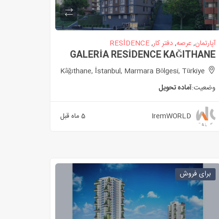
آپارتمان
,
عرصه
,
دفتر کار
,
RESİDENCE
GALERİA RESİDENCE KAĞITHANE
Kâğıthane, İstanbul, Marmara Bölgesi, Türkiye
وضعیت:
آماده تحویل
IremWORLD
5 ماه قبل
برای فروش