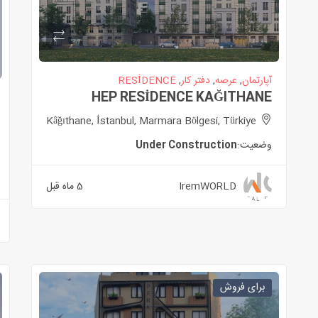
آپارتمان
,
عرصه
,
دفتر کار
,
RESİDENCE
HEP RESİDENCE KAĞITHANE
Kâğıthane, İstanbul, Marmara Bölgesi, Türkiye
وضعیت:
Under Construction
IremWORLD
5 ماه قبل
برای فروش