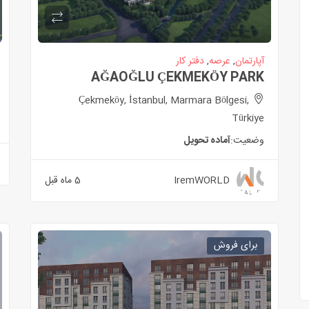
آپارتمان
,
عرصه
,
دفتر کار
AĞAOĞLU ÇEKMEKÖY PARK
Çekmeköy, İstanbul, Marmara Bölgesi,
Türkiye
وضعیت:
آماده تحویل
IremWORLD
5 ماه قبل
برای فروش