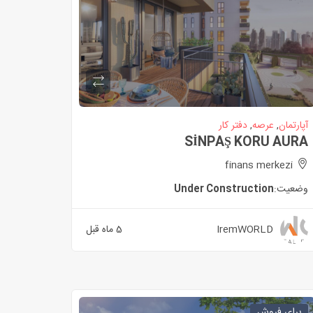
آپارتمان
,
عرصه
,
دفتر کار
SİNPAŞ KORU AURA
finans merkezi
وضعیت:
Under Construction
IremWORLD
5 ماه قبل
برای فروش