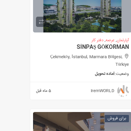
آپارتمان
,
عرصه
,
دفتر کار
SİNPAŞ GÖKORMAN
Çekmeköy, İstanbul, Marmara Bölgesi,
Türkiye
وضعیت:
آماده تحویل
IremWORLD
5 ماه قبل
برای فروش