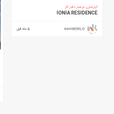
آپارتمان
,
عرصه
,
دفتر کار
İONİA RESİDENCE
IremWORLD
5 ماه قبل