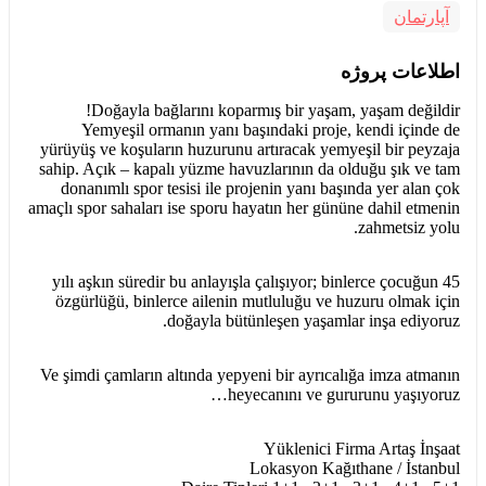
آپارتمان
اطلاعات پروژه
Doğayla bağlarını koparmış bir yaşam, yaşam değildir!
Yemyeşil ormanın yanı başındaki proje, kendi içinde de
yürüyüş ve koşuların huzurunu artıracak yemyeşil bir peyzaja
sahip. Açık – kapalı yüzme havuzlarının da olduğu şık ve tam
donanımlı spor tesisi ile projenin yanı başında yer alan çok
amaçlı spor sahaları ise sporu hayatın her gününe dahil etmenin
zahmetsiz yolu.
45 yılı aşkın süredir bu anlayışla çalışıyor; binlerce çocuğun
özgürlüğü, binlerce ailenin mutluluğu ve huzuru olmak için
doğayla bütünleşen yaşamlar inşa ediyoruz.
Ve şimdi çamların altında yepyeni bir ayrıcalığa imza atmanın
heyecanını ve gururunu yaşıyoruz…
Yüklenici Firma Artaş İnşaat
Lokasyon Kağıthane / İstanbul