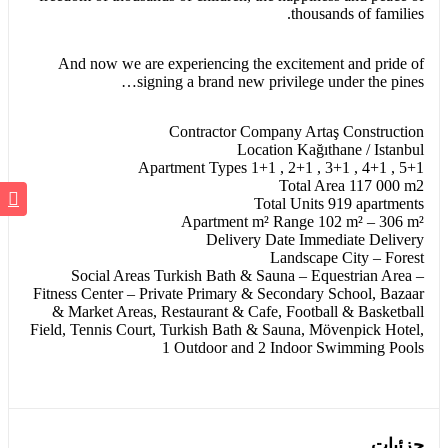
thousands of families.
And now we are experiencing the excitement and pride of
signing a brand new privilege under the pines…
Contractor Company Artaş Construction
Location Kağıthane / Istanbul
Apartment Types 1+1 , 2+1 , 3+1 , 4+1 , 5+1
Total Area 117 000 m2
Total Units 919 apartments
Apartment m² Range 102 m² – 306 m²
Delivery Date Immediate Delivery
Landscape City – Forest
Social Areas Turkish Bath & Sauna – Equestrian Area –
Fitness Center – Private Primary & Secondary School, Bazaar
& Market Areas, Restaurant & Cafe, Football & Basketball
Field, Tennis Court, Turkish Bath & Sauna, Mövenpick Hotel,
1 Outdoor and 2 Indoor Swimming Pools
جزئیات