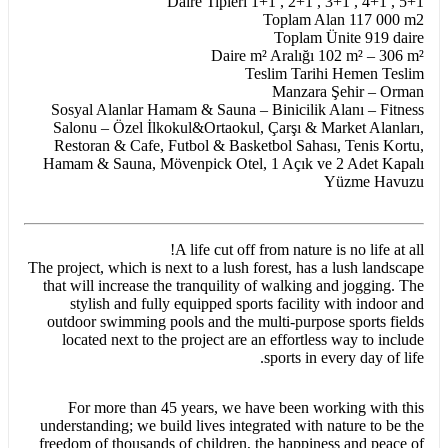
Daire Tipleri 1+1 , 2+1 , 3+1 , 4+1 , 5+1
Toplam Alan 117 000 m2
Toplam Ünite 919 daire
Daire m² Aralığı 102 m² – 306 m²
Teslim Tarihi Hemen Teslim
Manzara Şehir – Orman
Sosyal Alanlar Hamam & Sauna – Binicilik Alanı – Fitness
Salonu – Özel İlkokul&Ortaokul, Çarşı & Market Alanları,
Restoran & Cafe, Futbol & Basketbol Sahası, Tenis Kortu,
Hamam & Sauna, Mövenpick Otel, 1 Açık ve 2 Adet Kapalı
Yüzme Havuzu
A life cut off from nature is no life at all!
The project, which is next to a lush forest, has a lush landscape
that will increase the tranquility of walking and jogging. The
stylish and fully equipped sports facility with indoor and
outdoor swimming pools and the multi-purpose sports fields
located next to the project are an effortless way to include
sports in every day of life.
For more than 45 years, we have been working with this
understanding; we build lives integrated with nature to be the
freedom of thousands of children, the happiness and peace of