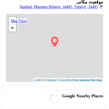
موقعیت مکانی
34485, İstanbul, Marmara Bölgesi, 34485, Türkiye
+
Map View
−
Leaflet
| ©
Mapbox
©
OpenStreetMap
Improve this map
Google Nearby Places