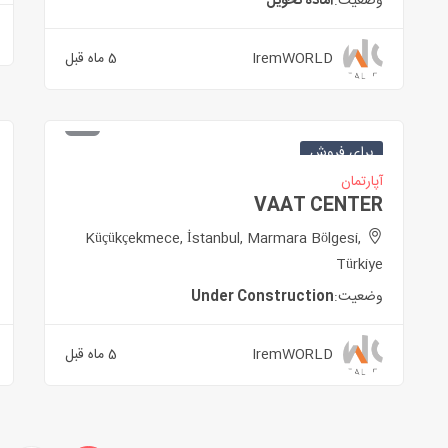
وضعیت:
آماده تحویل
IremWORLD
5 ماه قبل
برای فروش
آپارتمان
VAAT CENTER
Küçükçekmece, İstanbul, Marmara Bölgesi,
Türkiye
وضعیت:
Under Construction
IremWORLD
5 ماه قبل