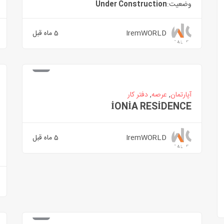
وضعیت:
Under Construction
IremWORLD
5 ماه قبل
آپارتمان
,
عرصه
,
دفتر کار
İONİA RESİDENCE
IremWORLD
5 ماه قبل