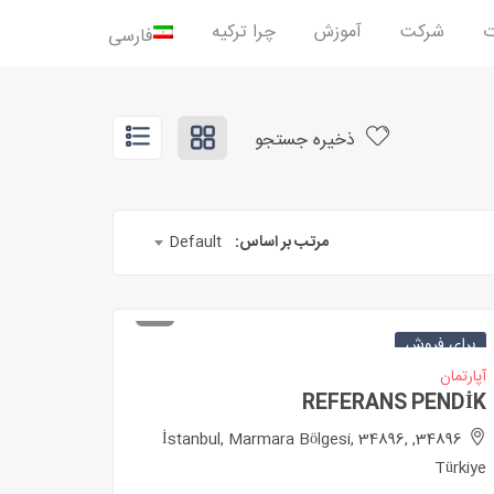
ت
شرکت
آموزش
چرا ترکیه
فارسی
ذخیره جستجو
مرتب بر اساس:
Default
برای فروش
آپارتمان
REFERANS PENDİK
34896, İstanbul, Marmara Bölgesi, 34896,
Türkiye