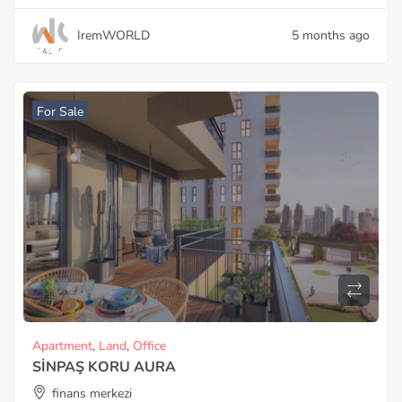
IremWORLD
5 months ago
For Sale
Apartment
,
Land
,
Office
SİNPAŞ KORU AURA
finans merkezi