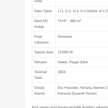
Ünite
Daire Tipleri
1+1, 2+1, 3+1, 3+1 Dublex, 4+1 
Daire M2
74 M² – 460 m²
Aralığı
Proje
Ümraniye
Lokasyon
Toplam Alan
13.000 M²
Manzara
Adalar, Peyjaz, Şehir
Teslimat
2024
Tarihi
Sosyal
Süs Havuzları, Yürüyüş Alanları, 
Alanlar
Kameralı Güvenlik Sistemi
Kısa zaman önce hayata geçirdiği Anadolu yakasında