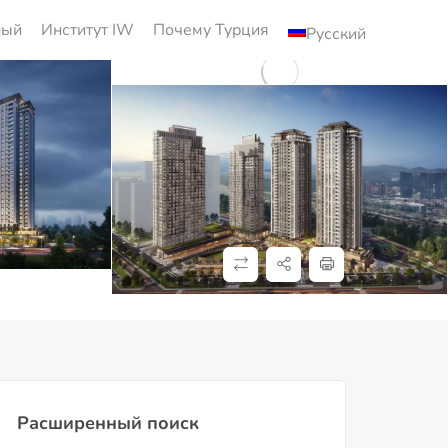
ный
Институт IW
Почему Турция
Русский
Расширенный поиск