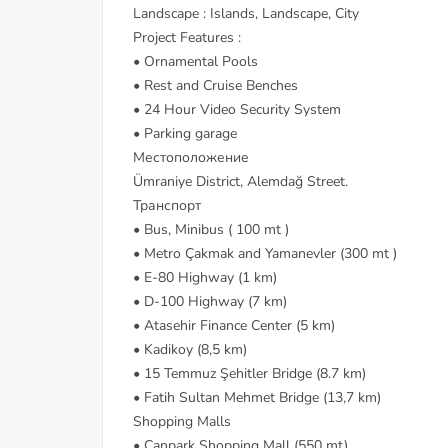
Landscape : Islands, Landscape, City
Project Features :
• Ornamental Pools
• Rest and Cruise Benches
• 24 Hour Video Security System
• Parking garage
Местоположение
Ümraniye District, Alemdağ Street.
Транспорт
• Bus, Minibus ( 100 mt )
• Metro Çakmak and Yamanevler (300 mt )
• E-80 Highway (1 km)
• D-100 Highway (7 km)
• Atasehir Finance Center (5 km)
• Kadikoy (8,5 km)
• 15 Temmuz Şehitler Bridge (8.7 km)
• Fatih Sultan Mehmet Bridge (13,7 km)
Shopping Malls
• Canpark Shopping Mall (550 mt)