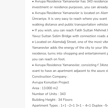
• Avrupa Residence Yamanevler has 343 residences
investment or residence purposes, you can already 
• Avrupa Residence Yamanevler is located on Alemd
Ümraniye. It is very easy to reach where you wan
walking distance and public transportation vehicl
• If you wish, you can reach Fatih Sultan Mehmet 
Yavuz Sultan Selim Bridge with connection roads a
• Located on Alemdağ Street, one of the most vibr
Yamanevler adds the energy of the city to your life
residence, turns into shopping and entertainment 
you can reach on foot.
• Avrupa Residence Yamanevler, consisting f 34stor
want to have an apartment adjacent to the azure sky
Construction Company :
Avrupa Konutları Project
Area : 13.000 m2
Number of Units : 343
Building Height : 34 Floors
Apartment Types : 1+1 –2+1 3+1 – 4+1 Duplex –5