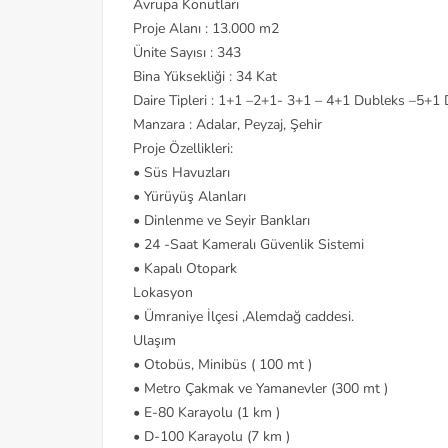
Avrupa Konutları
Proje Alanı : 13.000 m2
Ünite Sayısı : 343
Bina Yüksekliği : 34 Kat
Daire Tipleri : 1+1 –2+1- 3+1 – 4+1 Dubleks –5+1
Manzara : Adalar, Peyzaj, Şehir
Proje Özellikleri:
• Süs Havuzları
• Yürüyüş Alanları
• Dinlenme ve Seyir Bankları
• 24 -Saat Kameralı Güvenlik Sistemi
• Kapalı Otopark
Lokasyon
• Ümraniye İlçesi ,Alemdağ caddesi.
Ulaşım
• Otobüs, Minibüs ( 100 mt )
• Metro Çakmak ve Yamanevler (300 mt )
• E-80 Karayolu (1 km )
• D-100 Karayolu (7 km )