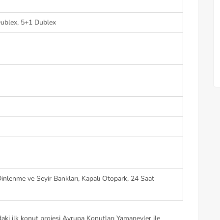
Dublex, 5+1 Dublex
Dinlenme ve Seyir Bankları, Kapalı Otopark, 24 Saat
ki ilk konut projesi Avrupa Konutları Yamanevler ile