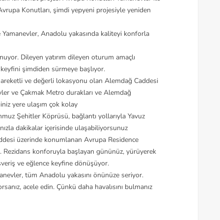
 Avrupa Konutları, şimdi yepyeni projesiyle yeniden
Yamanevler, Anadolu yakasında kaliteyi konforla
uyor. Dileyen yatırım dileyen oturum amaçlı
n keyfini şimdiden sürmeye başlıyor.
areketli ve değerli lokasyonu olan Alemdağ Caddesi
vler ve Çakmak Metro durakları ve Alemdağ
ğiniz yere ulaşım çok kolay
muz Şehitler Köprüsü, bağlantı yollarıyla Yavuz
zla dakikalar içerisinde ulaşabiliyorsunuz
addesi üzerinde konumlanan Avrupa Residence
yor. Rezidans konforuyla başlayan gününüz, yürüyerek
şveriş ve eğlence keyfine dönüşüyor.
anevler, tüm Anadolu yakasını önünüze seriyor.
rsanız, acele edin. Çünkü daha havalısını bulmanız