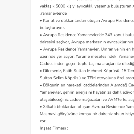
yaklaşık 5000 kişiyi ayrıcalıklı yaşamla buluşturan
.Yamanevler’de
• Konut ve dükkanlardan oluşan Avrupa Residence 
buluşturuyor.
• Avrupa Residence Yamanevler’de 343 konut bulun
dairesini seçiyor, Avrupa markasının ayrıcalıklarını
• Avrupa Residence Yamanevler, Ümraniye’nin en h
üzerinde yer alıyor. Yürüme mesafesindeki Yamane
Caddesi’nden geçen toplu taşıma araçları ile diledi
• Dilerseniz, Fatih Sultan Mehmet Köprüsü, 15 Tem
Sultan Selim Köprüsü ve TEM otoyoluna özel aracını
• Bölgenin en hareketli caddelerinden Alemdağ C
Yamanevler, şehrin enerjisini hayatınıza dahil edi
ulaşabileceğiniz cadde mağazaları ve AVM’lerle, alı
• 34katlı bloklardan oluşan Avrupa Residence Yam
Masmavi gökyüzüne komşu bir daireniz olsun istiyo
zor.
İnşaat Firması :