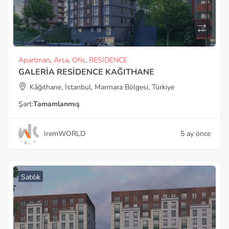
Apartman
,
Arsa
,
Ofis
,
RESİDENCE
GALERİA RESİDENCE KAĞITHANE
Kâğıthane, İstanbul, Marmara Bölgesi, Türkiye
Şart:
Tamamlanmış
IremWORLD
5 ay önce
Satılık