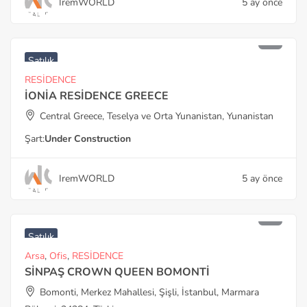
IremWORLD
5 ay önce
Satılık
RESİDENCE
İONİA RESİDENCE GREECE
Central Greece, Teselya ve Orta Yunanistan, Yunanistan
Şart:
Under Construction
IremWORLD
5 ay önce
Satılık
Arsa
,
Ofis
,
RESİDENCE
SİNPAŞ CROWN QUEEN BOMONTİ
Bomonti, Merkez Mahallesi, Şişli, İstanbul, Marmara