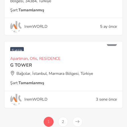
Bölgesi, 34384, Türkiye
Şart:
Tamamlanmış
IremWORLD
5 ay önce
Satılık
Apartman
,
Ofis
,
RESİDENCE
G TOWER
Bağcılar, İstanbul, Marmara Bölgesi, Türkiye
Şart:
Tamamlanmış
IremWORLD
3 sene önce
1
2