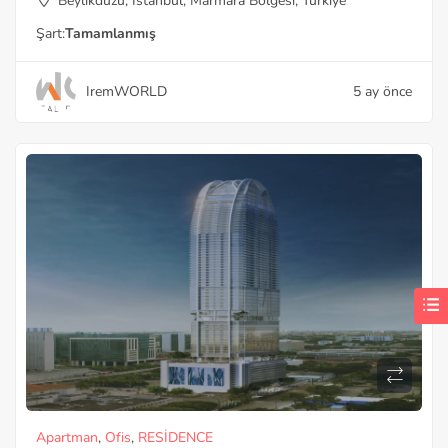
Beylikdüzü, İstanbul, Marmara Bölgesi, Türkiye
Şart:
Tamamlanmış
IremWORLD
5 ay önce
Apartman
,
Ofis
,
RESİDENCE