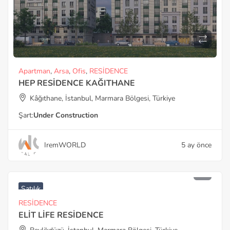
Apartman
,
Arsa
,
Ofis
,
RESİDENCE
HEP RESİDENCE KAĞITHANE
Kâğıthane, İstanbul, Marmara Bölgesi, Türkiye
Şart:
Under Construction
IremWORLD
5 ay önce
Satılık
RESİDENCE
ELİT LİFE RESİDENCE