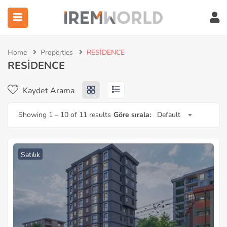
Home
Properties
RESİDENCE
ubmenu (Hizmetler)
RESİDENCE
submenu (Kurumsal)
Kaydet Arama
ubmenu (IW Enstitüsü)
Showing
1
–
10
of 11 results
Göre sırala:
Default
Satılık