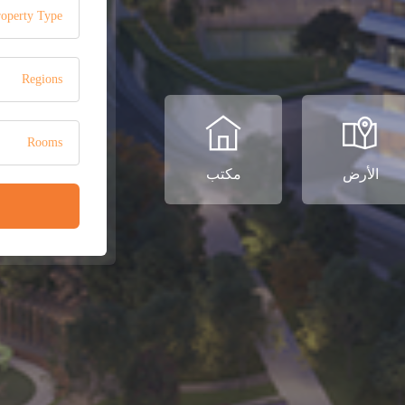
roperty Type
Regions
Rooms
الأرض
مكتب