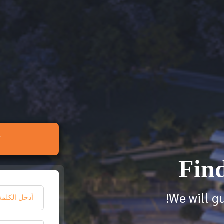
?
Fin
We will g