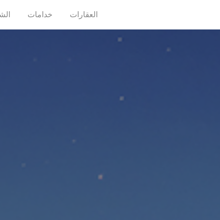
العقارات
خدامات
الش