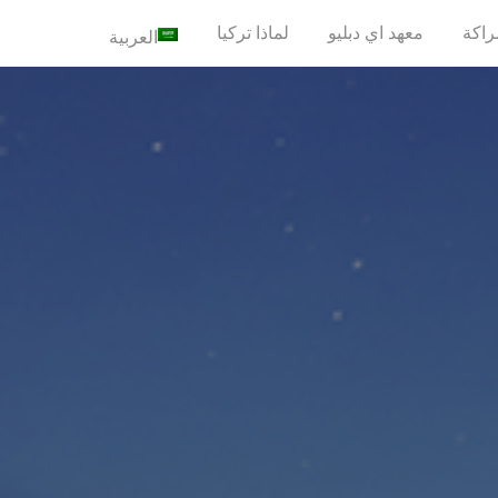
راكة
معهد اي دبليو
لماذا تركيا
العربية